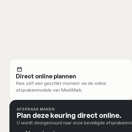
Voor wie is dit bedoeld?
Voor autosporters die:
In het bezit zijn van of een aanvraag doe
Jonger zijn dan 45 jaar
Jaarlijks medisch gekeurd moeten worden
Direct online plannen
Deze keuring is één jaar geldig en vereist bi
Kies zelf een geschikt moment via de online 
afsprakenmodule van MediMark.
AFSPRAAK MAKEN
Plan deze keuring direct online.
U wordt doorgestuurd naar onze beveiligde afsprakenm