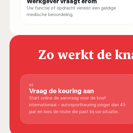
Werkgever vraagt erom
Uw functie of opdracht vereist een geldige 
medische beoordeling.
Zo werkt de kna
01
Vraag de keuring aan
Start online de aanvraag voor de knaf 
internationaal – autosportkeuring jonger dan 45 
jaar en kies de route die past bij uw situatie.