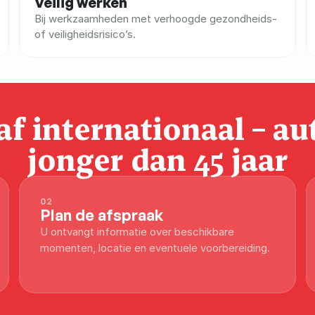
Veilig werken
Bij werkzaamheden met verhoogde gezondheids- 
of veiligheidsrisico’s.
f internationaal – au
jonger dan 45 jaar
02
Plan de afspraak
U ontvangt informatie over beschikbare 
momenten, locatie en eventuele voorbereiding.