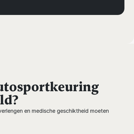
utosportkeuring 
ld?
f verlengen en medische geschiktheid moeten 