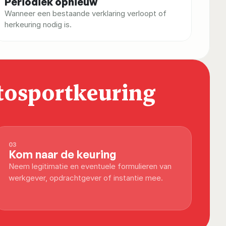
Periodiek opnieuw
Wanneer een bestaande verklaring verloopt of 
herkeuring nodig is.
tosportkeuring 
03
Kom naar de keuring
Neem legitimatie en eventuele formulieren van 
werkgever, opdrachtgever of instantie mee.