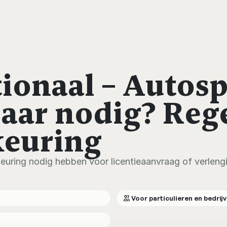
ionaal – Autosp
jaar nodig? Reg
keuring
euring nodig hebben voor licentieaanvraag of verleng
Voor particulieren en bedrij