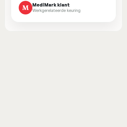
MediMark klant
M
Werkgerelateerde keuring
Wat gebeurt er 
tijdens de keuring?
Het onderzoek duurt ongeveer 1 tot 1,5 uur 
en bestaat uit:
Online vragenlijst