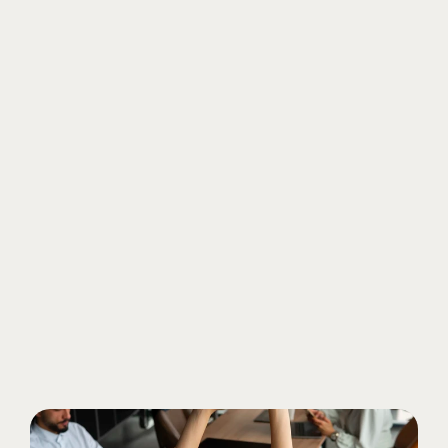
geeft advies over gezondheid, leefstijl en 
eventuele vervolgstappen.
Direct worden geholpen. Daar staan 
wij voor.
Bij Medimark staan wij direct voor u klaar: 
persoonlijk, snel en betrouwbaar. Geen 
wachtrijen, Direct duidelijkheid, Altijd 
bereikbaar
Maak een afspraak